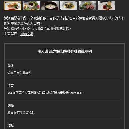
這道菜是我們全心全意製作的，目的是讓到訪奧入瀨這個自然得天獨厚的地方的人們
能夠享受到最好的大自然。
無論種類如何，都可以用筷子享用套餐式菜餚。
主菜是經
…
繼續閱讀
奧入瀨 森之飯店晚餐套餐菜單示例
消遣
煙熏三文魚乳蛋餅
主菜
Wada 蔬菜和卡薩塔義大利產火腿和薩拉米香腸 Qu Vedette
濃湯
扇貝腐竹燉菜甜菜泡
泊松