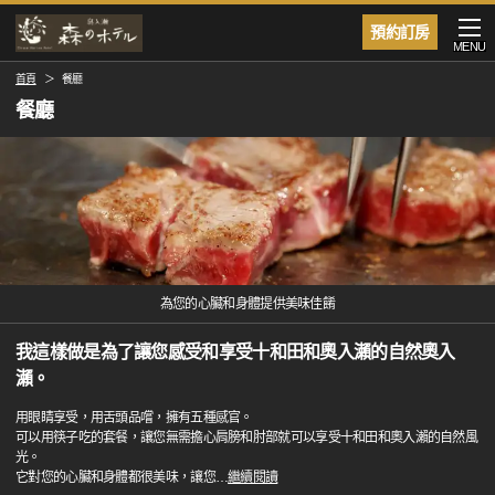
預約訂房
MENU
首頁
餐廳
餐廳
為您的心臟和身體提供美味佳餚
我這樣做是為了讓您感受和享受十和田和奧入瀨的自然奧入
瀨。
用眼睛享受，用舌頭品嚐，擁有五種感官。
可以用筷子吃的套餐，讓您無需擔心肩膀和肘部就可以享受十和田和奧入瀨的自然風
光。
它對您的心臟和身體都很美味，讓您
…
繼續閱讀