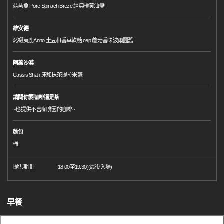
琵琶魚 Poire Spinach Breze 經典橙黃油醬
維安德
烤蝦夷鹿Anno 土豆和香草軟糖 cep 蘑菇香味波爾圖醬
阿萬沙漠
Cassis Shah 床和抹茶提拉米蘇
請問你要咖啡還是茶
~也提供不含咖啡因的咖啡~
麵包
桶
提供期間
18:00至19:30((最後入場)
早餐