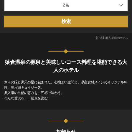
検索
【公式】奥入瀬 森のホテル
猿倉温泉の源泉と美味しいコース料理を堪能できる大
人のホテル
木々の緑と満天の星に包まれた、心地よい空間と、県産食材メインのオリジナル料
理、奥入瀬キュイジーヌ。
奥入瀬の自然の恵みを、五感で味わう。
そんな贅沢を、
…
続きを読む
お知らせ