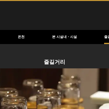
온천
본 시설내・시설
즐
즐길거리