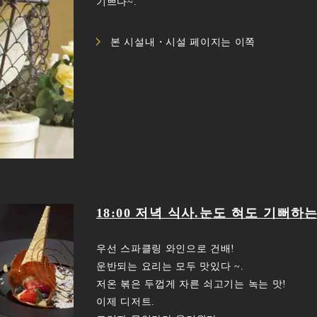
기쁘다~.
본 시설내・시설 페이지는 이쪽
18:00 저녁 식사.눈도 혀도 기뻐하
우선 스파클링 와인으로 건배!
운반되는 요리는 모두 맛있다 ~.
저온 볶은 두껍게 자른 쇠고기는 녹는 맛!
이제 디저트.