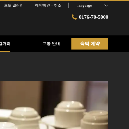
포토 갤러리
예약확인・취소
language
0176-70-5000
숙박 예약
길거리
교통 안내