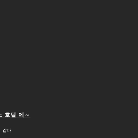
.
노 호텔 에～
 같다.