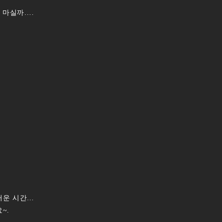
 마실까….
러운 시간…
~.